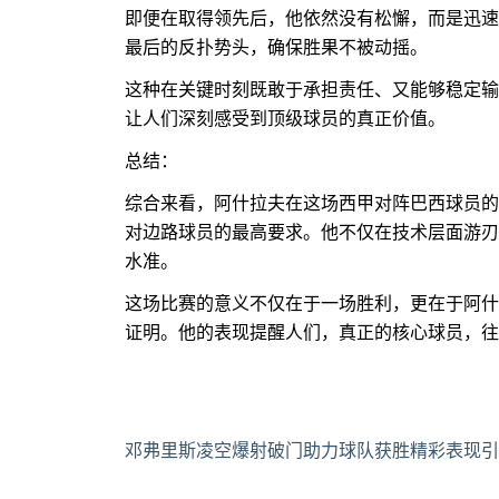
即便在取得领先后，他依然没有松懈，而是迅速
最后的反扑势头，确保胜果不被动摇。
这种在关键时刻既敢于承担责任、又能够稳定输
让人们深刻感受到顶级球员的真正价值。
总结：
综合来看，阿什拉夫在这场西甲对阵巴西球员的
对边路球员的最高要求。他不仅在技术层面游刃
水准。
这场比赛的意义不仅在于一场胜利，更在于阿什
证明。他的表现提醒人们，真正的核心球员，往
邓弗里斯凌空爆射破门助力球队获胜精彩表现引