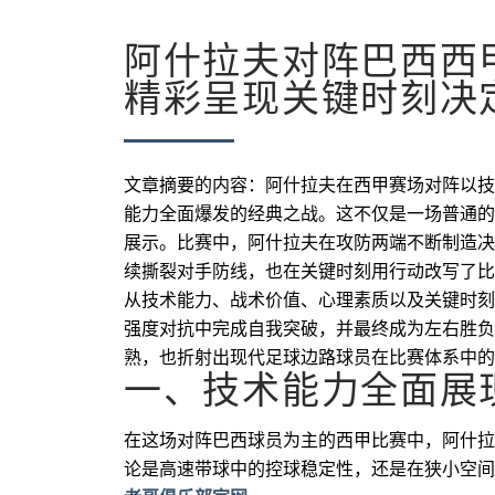
阿什拉夫对阵巴西西
精彩呈现关键时刻决
文章摘要的内容：阿什拉夫在西甲赛场对阵以技
能力全面爆发的经典之战。这不仅是一场普通的
展示。比赛中，阿什拉夫在攻防两端不断制造决
续撕裂对手防线，也在关键时刻用行动改写了比
从技术能力、战术价值、心理素质以及关键时刻
强度对抗中完成自我突破，并最终成为左右胜负
熟，也折射出现代足球边路球员在比赛体系中的
一、技术能力全面展
在这场对阵巴西球员为主的西甲比赛中，阿什拉
论是高速带球中的控球稳定性，还是在狭小空间