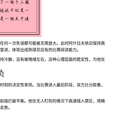
任何一次失误都可能被无限放大。此时阿什拉夫依旧保持高
冒进，体现出成熟球员应有的比赛阅读能力。
持冷静，没有被情绪左右，这种心理层面的稳定性，为他在
负
时刻的决定性表现。当比赛进入最后阶段，双方比分胶着，
前插打破平衡。他在无人盯防的情况下高速插入禁区，用精
走势。