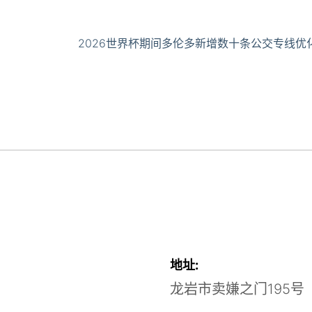
2026世界杯期间多伦多新增数十条公交专线优
地址:
龙岩市卖嫌之门195号