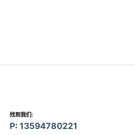
找到我们:
P: 13594780221