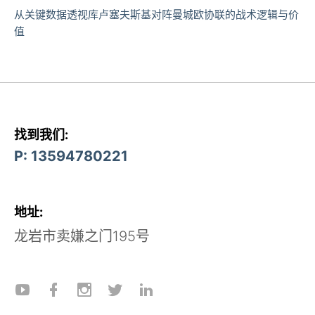
从关键数据透视库卢塞夫斯基对阵曼城欧协联的战术逻辑与价
值
找到我们:
P: 13594780221
地址:
龙岩市卖嫌之门195号