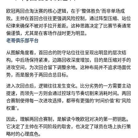
欧冠两回合淘汰赛的核心逻辑，在于“整体胜负”而非单场成
败。主帅在首回合往往更强调风险控制，通过阵型压缩、站位
纪律来确保不被对手拉开差距。这种思路决定了比赛节奏通常
偏谨慎，尤其是在客场作战时更为明显。
老哥俱乐部平台
从图解角度看，首回合的防守站位往往呈现出明显的层次结
构。中后场保持紧凑，边路回收深度增加，目的是压缩对手的
进攻空间，为次回合留下调整余地。这种布局并不追求场面优
势，而是服务于两回合总目标。
进入次回合后，逻辑往往发生变化。比分劣势的一方需要主动
提速，而领先一方则会通过控球与节奏切割来消耗时间。两回
合赛制使得每一次进攻选择，都带有更强的“时间价值”和“风险
权重”。
因此，理解两回合赛制，是解读今晚欧冠对决的第一把钥匙。
它决定了主帅在不同阶段的取舍，也决定了球员在场上执行策
略时的心理底色。