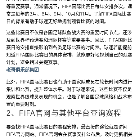
等重要赛事。通常情况下，FIFA国际比赛日每年安排多次，通
常是每年的3月、6月、9月、10月和11月。了解FIFA国际比赛
日的背景有助于球迷更好地规划观看比赛的时间。
这些比赛日不仅是各国足球队备战大赛的重要时间节点，还涉
及到世界杯预选赛和洲际杯赛等重要赛事。因此，FIFA国际比
赛日的安排直接影响到各类足球比赛的时间表。球迷若能提前
知道FIFA国际比赛日的具体安排，就能更好地规划自己的观赛
计划，避免错过关键赛事。
老哥俱乐部集团
此外，FIFA国际比赛日也有助于国家队成员在较长时间内进行
集训和比赛，提升整体水平。对于球迷来说，这些比赛不仅是
观察世界级球员表现的机会，也是了解各国足球风格和战术布
置的重要时刻。
2、FIFA官网与其他平台查询赛程
要查找FIFA国际比赛日的赛程安排，最直接的途径就是访问
FIFA官方网站。FIFA官网会在赛事安排公布后，及时更新相关