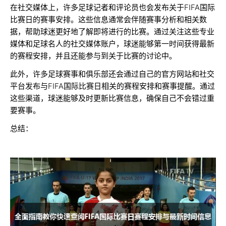
在社交媒体上，许多足球记者和评论员也会发布关于FIFA国际
比赛日的赛事安排。这些信息通常会伴随赛事分析和相关数
据，帮助球迷更好地了解即将进行的比赛。通过关注这些专业
媒体和足球名人的社交媒体账户，球迷能够第一时间获得最新
的赛程安排，并且还能参与到关于比赛的讨论中。
此外，许多足球赛事和俱乐部还会通过自己的官方网站和社交
平台发布与FIFA国际比赛日相关的赛程安排和赛事提醒。通过
这些渠道，球迷能够及时更新比赛信息，确保自己不会错过重
要赛事。
总结：