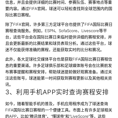
信息，并且会提供详细的比赛时间、参赛队伍、赛事地点等重
要内容。通过FIFA官网，球迷可以轻松查找到全球范围内的国
际比赛日赛程。
除了FIFA官网，许多第三方足球平台也提供了FIFA国际比赛日
赛程查询服务。例如，ESPN、SofaScore、Livescore等平
台，这些平台会在国际比赛日来临时提供详细的赛程安排，并
且会更新最新的比赛结果和球员表现分析。通过这些平台，球
迷不仅能获得准确的赛程，还能获取实时的比分和赛况。
此外，各大足球社交媒体平台也是获取FIFA国际比赛日赛程信
息的重要渠道。许多足球俱乐部和足球媒体账号会在比赛前发
布赛事提醒和赛程安排，帮助球迷提前做好观赛准备。通过关
注这些账号，球迷能第一时间获取到赛程更新以及其他相关资
讯。
3、利用手机APP实时查询赛程安排
如今，随着智能手机的普及，手机应用程序成为了球迷查询
FIFA国际比赛日赛程的一个便捷工具。市面上有许多足球相关
的APP，比如“腾讯体育”、“懂球帝”和“LiveScore”等，这些