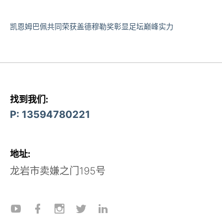
凯恩姆巴佩共同荣获盖德穆勒奖彰显足坛巅峰实力
找到我们:
P: 13594780221
地址:
龙岩市卖嫌之门195号