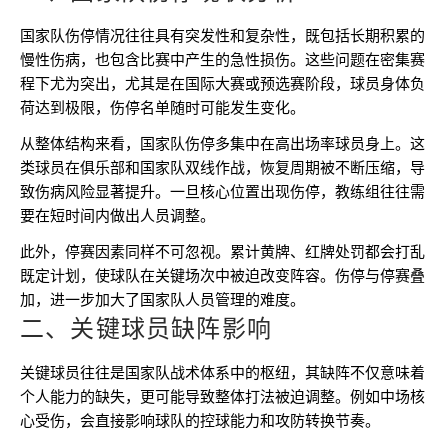
国家队伤停情况往往具有突发性和复杂性，既包括长期积累的
慢性伤病，也包含比赛中产生的急性损伤。这些问题在密集赛
程下尤为突出，尤其是在国际大赛或预选赛阶段，球员身体负
荷达到极限，伤停名单随时可能发生变化。
从整体结构来看，国家队伤停多集中在高出场率球员身上。这
类球员在俱乐部和国家队双线作战，恢复周期被不断压缩，导
致伤病风险显著提升。一旦核心位置出现伤停，教练组往往需
要在短时间内做出人员调整。
此外，停赛因素同样不可忽视。累计黄牌、红牌处罚都会打乱
既定计划，使球队在关键场次中被迫改变阵容。伤停与停赛叠
加，进一步加大了国家队人员管理的难度。
二、关键球员缺阵影响
关键球员往往是国家队战术体系中的枢纽，其缺阵不仅意味着
个人能力的缺失，更可能导致整体打法被迫调整。例如中场核
心受伤，会直接影响球队的控球能力和攻防转换节奏。