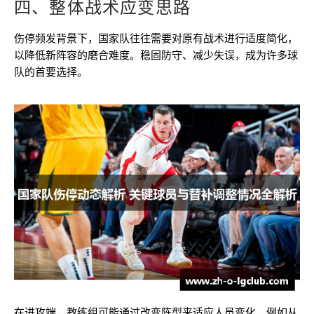
四、整体战术应变思路
伤停频发背景下，国家队往往需要对原有战术进行适度简化，
以降低新阵容的磨合难度。稳固防守、减少失误，成为许多球
队的首要选择。
在进攻端，教练组可能通过改变阵型来适应人员变化，例如从