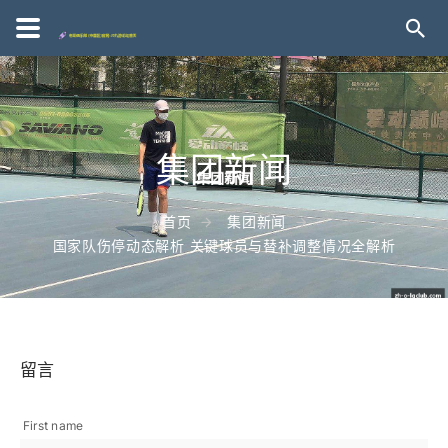
集团新闻
首页
集团新闻
国家队伤停动态解析 关键球员与替补调整情况全解析
留言
First name