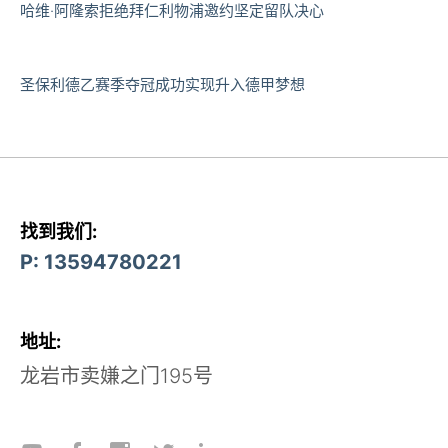
哈维·阿隆索拒绝拜仁利物浦邀约坚定留队决心
圣保利德乙赛季夺冠成功实现升入德甲梦想
找到我们:
P: 13594780221
地址:
龙岩市卖嫌之门195号