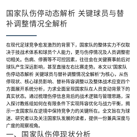
国家队伤停动态解析 关键球员与替
补调整情况全解析
在现代足球竞争愈发激烈的背景下，国家队的整体实力不仅取
决于技战术体系和球员个人能力，更与伤停情况及人员调整密
切相关。伤病、停赛等不可控因素，往往会在关键赛事前后对
球队产生深远影响，甚至直接左右比赛走势。本文以“国家队
伤停动态解析 关键球员与替补调整情况全解析”为核心，从伤
停现状、核心球员影响、替补阵容调整以及整体战术应变四个
方面展开系统分析，力求全面呈现国家队在人员变动背景下的
真实状态。通过梳理伤停信息背后的战术逻辑与管理思路，深
入探讨教练组如何在有限条件下实现阵容优化与战力平衡，揭
示一支国家队在逆境中保持竞争力的关键所在。全文旨在为球
迷、研究者以及关注国家队发展的读者，提供一份兼具深度与
广度的观察视角。
一、国家队伤停现状分析