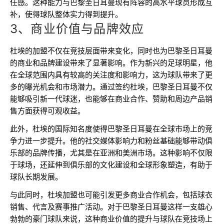
任感。这种能力与巴黎圣日耳曼现有阵容的高水平球员形成互
补，使得球队整体实力得到提升。
3、商业价值与品牌效应
杜埃的加盟不仅在竞技层面带来变化，同时也为巴黎圣日耳曼
的商业和品牌建设带来了显著影响。作为新兴的足球明星，他
在全球范围内具有较高的关注度和影响力，这为球队带来了更
多的曝光机会和市场潜力。通过签约杜埃，巴黎圣日耳曼不仅
能够吸引新一代球迷，也能够在商业合作、赞助和周边产品销
售方面获得可观收益。
此外，杜埃的国际知名度使得巴黎圣日耳曼在全球市场上的竞
争力进一步提升。他的社交媒体影响力和粉丝基础能够带动俱
乐部的品牌传播，尤其是在亚洲和美洲市场。这种影响不仅限
于球场，还延伸到俱乐部的文化建设和全球形象塑造，有助于
球队长期发展。
与此同时，杜埃加盟也可能引发更多商业合作机会，包括球衣
销售、代言及赛事推广活动。对于巴黎圣日耳曼这样一支雄心
勃勃的豪门球队来说，这种商业价值的提升与球队在竞技场上