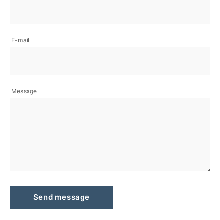
E-mail
Message
Send message