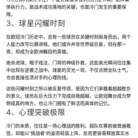
体执行力，是战术成功落地的关键，也是冷门发生的重要保
障。
3、球星闪耀时刻
在欧冠冷门历史中，总有一些球员在关键时刻挺身而出，用个
人能力改写比赛进程。他们或许并非世界级巨星，但在那一
夜，却成为全欧洲瞩目的英雄。
绝杀进球、帽子戏法、门将的神级扑救，这些高光瞬间往往集
中出现在逆袭之战中。球星的灵光一现，不仅点燃全队士气，
也会直接击溃对手的心理防线。
这些闪耀时刻之所以被反复传颂，是因为它们承载着超越胜负
的意义。球员在巨大压力下完成自我超越，让欧冠舞台成为梦
想成真的地方，也让冷门拥有了鲜活而具体的记忆。
4、心理突破极限
冷门的本质，往往是一场心理战的胜利。弱队在赛前被普遍看
低，却能以“挑战者”的姿态轻装上阵，反而更容易释放真实水