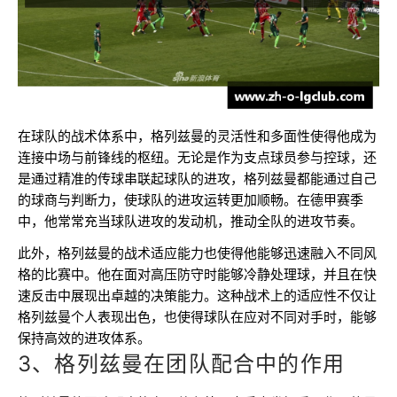
在球队的战术体系中，格列兹曼的灵活性和多面性使得他成为
连接中场与前锋线的枢纽。无论是作为支点球员参与控球，还
是通过精准的传球串联起球队的进攻，格列兹曼都能通过自己
的球商与判断力，使球队的进攻运转更加顺畅。在德甲赛季
中，他常常充当球队进攻的发动机，推动全队的进攻节奏。
此外，格列兹曼的战术适应能力也使得他能够迅速融入不同风
格的比赛中。他在面对高压防守时能够冷静处理球，并且在快
速反击中展现出卓越的决策能力。这种战术上的适应性不仅让
格列兹曼个人表现出色，也使得球队在应对不同对手时，能够
保持高效的进攻体系。
3、格列兹曼在团队配合中的作用