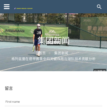
集团新闻
首页
集团新闻
格列兹曼在德甲赛季中的关键作用与球队战术贡献分析
留言
First name