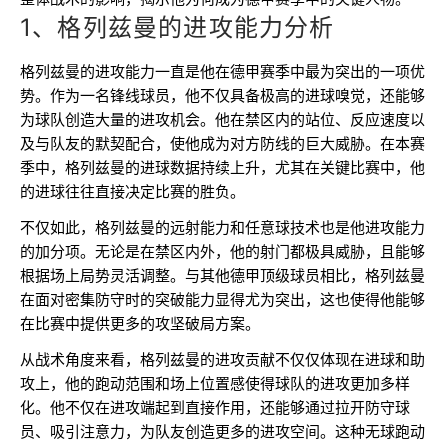
1、格列兹曼的进攻能力分析
格列兹曼的进攻能力一直是他在德甲赛季中最为突出的一项优
势。作为一名锋线球员，他不仅具备极高的进球嗅觉，还能够
为球队创造大量的进攻机会。他在禁区内的站位、反应速度以
及与队友的默契配合，使他成为对方防线的巨大威胁。在本赛
季中，格列兹曼的进球数据持续上升，尤其在关键比赛中，他
的进球往往直接决定比赛的胜负。
不仅如此，格列兹曼的远射能力和任意球技术也是他进攻能力
的加分项。无论是在禁区内外，他的射门都极具威胁，且能够
根据场上局势灵活调整。与其他德甲顶级球员相比，格列兹曼
在面对密集防守时的突破能力显得尤为突出，这也使得他能够
在比赛中提供更多的攻坚破局方案。
从战术角度来看，格列兹曼的进攻贡献不仅仅体现在进球和助
攻上，他的跑动范围和场上位置感使得球队的进攻更加多样
化。他不仅在进攻端起到直接作用，还能够通过拉开防守球
员、吸引注意力，为队友创造更多的进攻空间。这种无球跑动