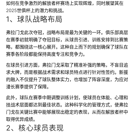
如何在竞争激烈的解放者杯赛场上实现辉煌，同时展望其在
2025世俱杯上的潜力和挑战。
1、球队战略布局
弗拉门戈此次夺冠，战略布局是最为关键的一环。俱乐部高层
在赛季初就明确了夺冠目标，从球员引进、训练安排到比赛策
略，都围绕这一核心展开。这种自上而下的规划确保了球队在
赛季各阶段都能保持高度专注和竞争力。
在球员引进方面，弗拉门戈采取了精准补强的策略，不盲目追
求大牌，而是根据战术需求和球员特点进行针对性签约。新援
的融入不仅提升了球队整体实力，也增加了阵容深度，为应对
漫长赛季提供了保障。
此外，球队在赛季中期调整训练计划，使球员在体能、心理和
技战术层面都达到最佳状态。这种科学化的管理方式，使弗拉
门戈在关键比赛中能够展现出稳定的表现，从而在解放者杯中
取得优异成绩。
2、核心球员表现