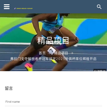
精品项目
首页
精品项目
弗拉门戈夺解放者杯冠军锁定2025世俱杯席位辉煌开启
留言
First name