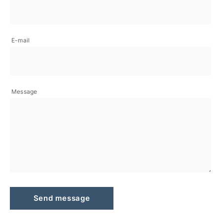
E-mail
Message
Send message