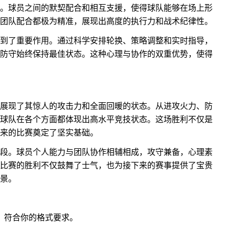
。球员之间的默契配合和相互支援，使得球队能够在场上形
团队配合都极为精准，展现出高度的执行力和战术纪律性。
到了重要作用。通过科学安排轮换、策略调整和实时指导，
防守始终保持最佳状态。这种心理与协作的双重优势，使得
展现了其惊人的攻击力和全面回暖的状态。从进攻火力、防
球队在各个方面都体现出高水平竞技状态。这场胜利不仅是
来的比赛奠定了坚实基础。
段。球员个人能力与团队协作相辅相成，攻守兼备，心理素
比赛的胜利不仅鼓舞了士气，也为接下来的赛事提供了宝贵
景。
，符合你的格式要求。