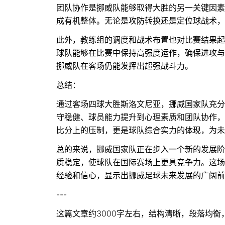
团队协作是挪威队能够取得大胜的另一关键因素
成有机整体。无论是攻防转换还是定位球战术，
此外，教练组的调度和战术布置也对比赛结果起
球队能够在比赛中保持高强度运作，确保进攻与
挪威队在客场仍能发挥出超强战斗力。
总结：
通过客场四球大胜斯洛文尼亚，挪威国家队充分
守稳健、球员能力提升到心理素质和团队协作，
比分上的压制，更是球队综合实力的体现，为未
总的来说，挪威国家队正在步入一个新的发展阶
质稳定，使球队在国际赛场上更具竞争力。这场
经验和信心，显示出挪威足球未来发展的广阔前
---
这篇文章约3000字左右，结构清晰，段落均衡