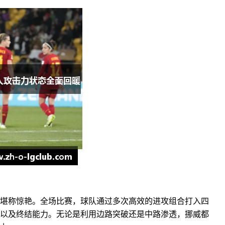
发
堪称惊艳。全场比赛，球队通过多次高效的进攻组合打入四
以及终结能力。无论是利用边路突破还是中路渗透，挪威都