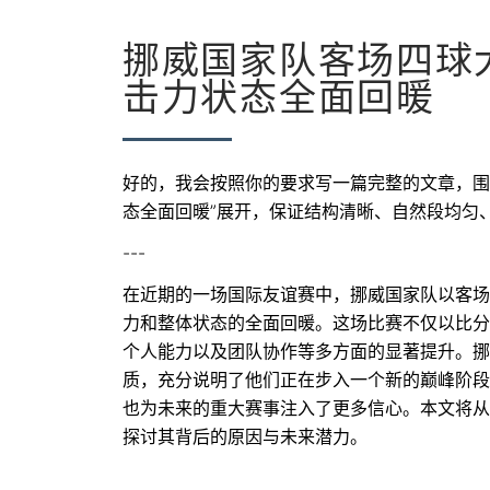
挪威国家队客场四球
击力状态全面回暖
好的，我会按照你的要求写一篇完整的文章，围
态全面回暖”展开，保证结构清晰、自然段均匀、
---
在近期的一场国际友谊赛中，挪威国家队以客场
力和整体状态的全面回暖。这场比赛不仅以比分
个人能力以及团队协作等多方面的显著提升。挪
质，充分说明了他们正在步入一个新的巅峰阶段
也为未来的重大赛事注入了更多信心。本文将从
探讨其背后的原因与未来潜力。