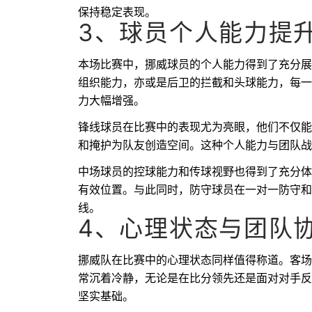
保持稳定表现。
3、球员个人能力提
本场比赛中，挪威球员的个人能力得到了充分展
组织能力，亦或是后卫的拦截和头球能力，每一
力大幅增强。
锋线球员在比赛中的表现尤为亮眼，他们不仅能
和掩护为队友创造空间。这种个人能力与团队战
中场球员的控球能力和传球视野也得到了充分体
有效位置。与此同时，防守球员在一对一防守和
线。
4、心理状态与团队
挪威队在比赛中的心理状态同样值得称道。客场
常沉着冷静，无论是在比分领先还是面对对手反
坚实基础。