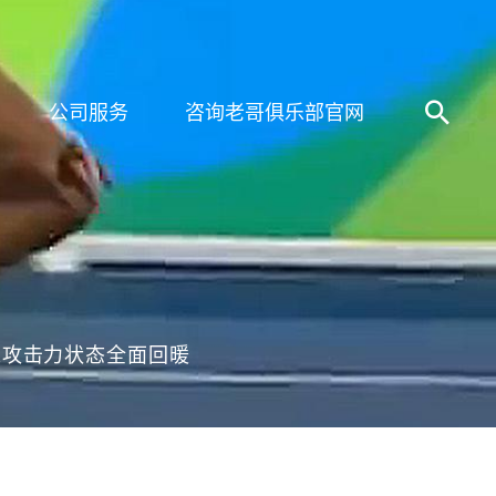
公司服务
咨询老哥俱乐部官网
人攻击力状态全面回暖