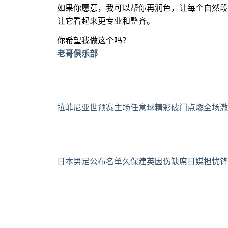
如果你愿意，我可以帮你再润色，让每个自然段
让它看起来更专业和整齐。
你希望我做这个吗？
老哥俱乐部
拉菲尼亚世预赛主场任意球精彩破门点燃全场激
日本男足公布名单久保建英因伤缺席日媒担忧锋