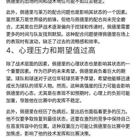
佩德里的出场时间和战术地位可能不如过去稳定。
此外，佩德里与莱万的配合问题也是影响其状态的一个因素。
虽然莱万是世界级的前锋，但他与佩德里的配合尚未完全磨
合，尤其是在巴萨战术逐渐偏向于控球和传递时，佩德里需要
更多的时间与队友找到默契。这种配合问题使得佩德里在场上
的表现时有波动，缺乏了过去的流畅感和效率。
4、心理压力和期望值过高
除了战术层面的因素，佩德里的心理状态也是影响其状态的一
个重要因素。作为巴萨的未来希望，佩德里肩负着巨大的期
望。球队和球迷对于这位年轻球员寄予厚望，希望他能够迅速
成长为球队的领军人物。然而，这种高强度的压力可能会影响
佩德里的心态，尤其是在表现不如预期时，心理上的负担可能
加重，导致他在比赛中的发挥不稳定。
此外，佩德里在经历了伤病后，复出后也面临着更多的压力。
他不仅要争取恢复到最佳状态，还要在激烈的竞争中保持自己
在首发阵容中的位置。这种双重压力可能让佩德里在比赛中更
加焦虑，影响了他的技术发挥和比赛决策。