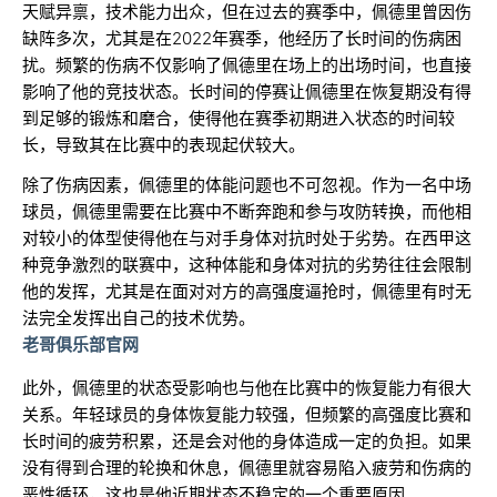
天赋异禀，技术能力出众，但在过去的赛季中，佩德里曾因伤
缺阵多次，尤其是在2022年赛季，他经历了长时间的伤病困
扰。频繁的伤病不仅影响了佩德里在场上的出场时间，也直接
影响了他的竞技状态。长时间的停赛让佩德里在恢复期没有得
到足够的锻炼和磨合，使得他在赛季初期进入状态的时间较
长，导致其在比赛中的表现起伏较大。
除了伤病因素，佩德里的体能问题也不可忽视。作为一名中场
球员，佩德里需要在比赛中不断奔跑和参与攻防转换，而他相
对较小的体型使得他在与对手身体对抗时处于劣势。在西甲这
种竞争激烈的联赛中，这种体能和身体对抗的劣势往往会限制
他的发挥，尤其是在面对对方的高强度逼抢时，佩德里有时无
法完全发挥出自己的技术优势。
老哥俱乐部官网
此外，佩德里的状态受影响也与他在比赛中的恢复能力有很大
关系。年轻球员的身体恢复能力较强，但频繁的高强度比赛和
长时间的疲劳积累，还是会对他的身体造成一定的负担。如果
没有得到合理的轮换和休息，佩德里就容易陷入疲劳和伤病的
恶性循环，这也是他近期状态不稳定的一个重要原因。