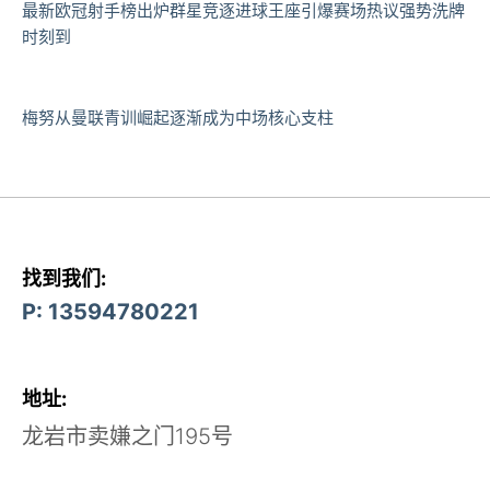
最新欧冠射手榜出炉群星竞逐进球王座引爆赛场热议强势洗牌
时刻到
梅努从曼联青训崛起逐渐成为中场核心支柱
找到我们:
P: 13594780221
地址:
龙岩市卖嫌之门195号