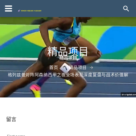
精品项目
首页
精品项目
格列兹曼对阵阿森纳西甲之夜全场表现深度复盘与战术价值解
析
留言