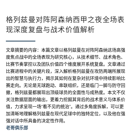
格列兹曼对阵阿森纳西甲之夜全场表
现深度复盘与战术价值解析
文章摘要的内容：本篇文章以格列兹曼在对阵阿森纳这场高强
度焦点战中的全场表现为研究核心，从技术细节、战术角色、
比赛节奏掌控以及团队价值四个维度展开系统复盘。文章通过
比赛进程中的关键片段，深入解析格列兹曼在攻防两端所展现
出的智慧与执行力，揭示其如何在复杂对抗环境中持续影响比
赛走向。无论是无球跑动、串联组织，还是临门一脚与防守回
撤，格列兹曼都展现出顶级球员的全面性与成熟度。本文不仅
关注数据层面的输出，更着力挖掘其背后的战术意义与体系价
值，力求呈现一场“看不见的统治”。通过多角度拆解，可以更
加清晰地理解格列兹曼在现代足球中的独特定位，以及他在强
强对话中所具备的决定性作用。
老哥俱乐部