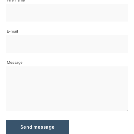
First name
E-mail
Message
Send message