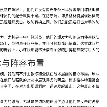
虽然在阵容上，他们并没有像巴黎圣日耳曼等豪门球队那样
球员们的配合默契十足。在防守端，博多格林特展现出极高
迅速组织反击。攻防转换之间，他们总能迅速打击对手的防
力，尤其是一些年轻球员，他们的爆发力和创造力使得球队
场上，能够与强队竞争，并且频频制造出惊喜。这支球队的
的舞台上，小球队也能够凭借着顽强的拼搏精神获得巨大的
术与阵容布置
绩，背后离不开主教练和全队在战术层面的精心布局。球队
在他们与强队的对决中展现得尤为明显。博多格林特通常会
攻空间，在对方出现漏洞时，迅速发起反击。这种反击不仅
造力的球员，尤其是在边路的速度优势让他们在反击时占据