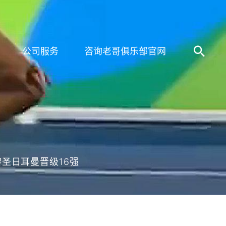
公司服务
咨询老哥俱乐部官网
圣日耳曼晋级16强