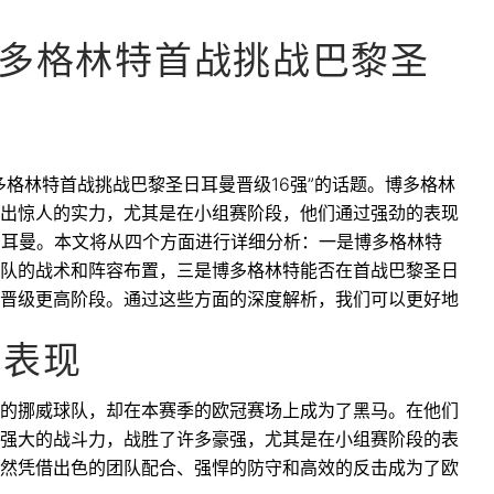
博多格林特首战挑战巴黎圣
多格林特首战挑战巴黎圣日耳曼晋级16强”的话题。博多格林
出惊人的实力，尤其是在小组赛阶段，他们通过强劲的表现
日耳曼。本文将从四个方面进行详细分析：一是博多格林特
队的战术和阵容布置，三是博多格林特能否在首战巴黎圣日
晋级更高阶段。通过这些方面的深度解析，我们可以更好地
艳表现
的挪威球队，却在本赛季的欧冠赛场上成为了黑马。在他们
强大的战斗力，战胜了许多豪强，尤其是在小组赛阶段的表
然凭借出色的团队配合、强悍的防守和高效的反击成为了欧