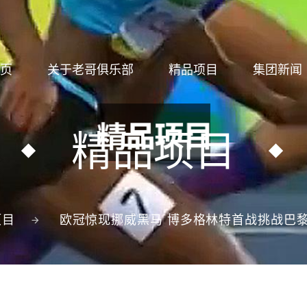
页
关于老哥俱乐部
精品项目
集团新闻
精品项目
项目
欧冠惊现挪威黑马 博多格林特首战挑战巴黎