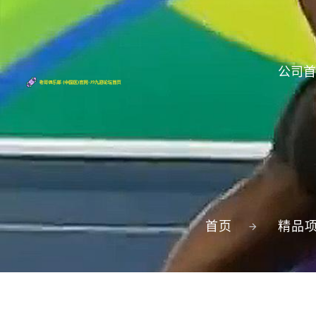
公司首
首页
精品