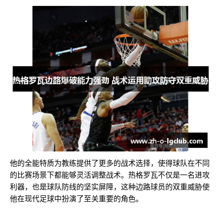
他的全能特质为教练提供了更多的战术选择，使得球队在不同
的比赛场景下都能够灵活调整战术。热格罗瓦不仅是一名进攻
利器，也是球队防线的坚实屏障，这种边路球员的双重威胁使
他在现代足球中扮演了至关重要的角色。