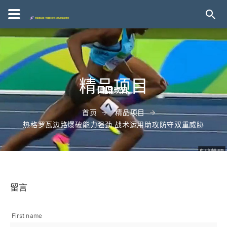
精品项目
首页
精品项目
热格罗瓦边路爆破能力强劲 战术运用助攻防守双重威胁
留言
First name