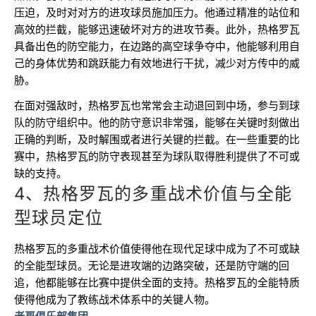
压迫，及时对对方的进攻球员施加压力。他通过精准的站位和
高效的拦截，能够迅速破坏对方的进攻节奏。此外，热格罗瓦
具备出色的防空能力，在边路的高空球争夺中，他能够利用自
己的身体优势和跳跃能力有效地进行干扰，减少对方传中的威
胁。
在面对强敌时，热格罗瓦也常常会主动退回到中场，参与到球
队的防守组织中。他的防守意识非常强，能够在关键时刻做出
正确的判断，及时解围或者进行关键的拦截。在一些重要的比
赛中，热格罗瓦的防守表现甚至为球队取得胜利提供了不可或
缺的支持。
4、热格罗瓦的多重战术价值与全能
型球员定位
热格罗瓦的多重战术价值使得他在现代足球中成为了不可或缺
的全能型球员。无论是进攻端的边路突破，还是防守端的回
追，他都能够在比赛中提供全面的支持。热格罗瓦的全能特质
使得他成为了教练战术体系中的关键人物。